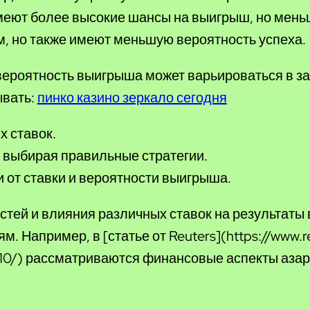
меют более высокие шансы на выигрыш, но меньш
м, но также имеют меньшую вероятность успеха.
вероятность выигрыша может варьироваться в за
ывать:
пинко казино зеркало сегодня
 ставок.
 выбирая правильные стратегии.
 от ставки и вероятности выигрыша.
тей и влияния различных ставок на результаты 
Например, в [статье от Reuters](https://www.reu
-10/) рассматриваются финансовые аспекты азар