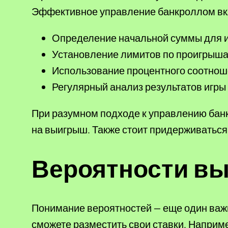
Эффективное управление банкроллом вкл
Определение начальной суммы для и
Установление лимитов по проигрыш
Использование процентного соотноше
Регулярный анализ результатов игры 
При разумном подходе к управлению банк
на выигрыш. Также стоит придерживаться
Вероятности вы
Понимание вероятностей — еще один важны
сможете разместить свои ставки. Наприме