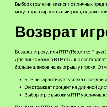
Выбор стратегии зависит от личных предп
могут гарантировать выигрыш, однако он
Возврат игр
Возврат игроку, или RTP (Return to Playe
Для пинко казино RTP обычно составляет 
больше шансов на выигрыш у игрока. Отме
RTP не гарантирует успеха в каждой и
Он отражает процент на длинной дис
Выбор игр с высоким RTP увеличивае