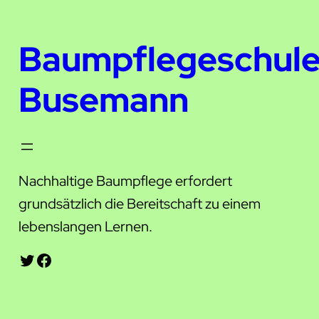
Zum
Inhalt
Baumpflegeschul
springen
Busemann
Nachhaltige Baumpflege erfordert
grundsätzlich die Bereitschaft zu einem
lebenslangen Lernen.
Twitter
Facebook