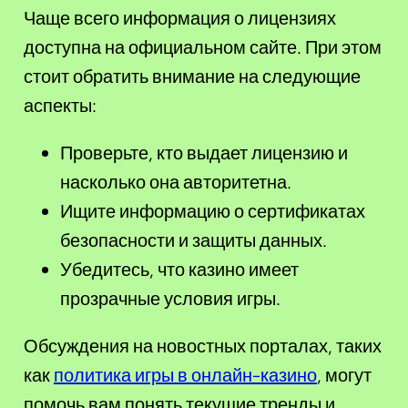
Чаще всего информация о лицензиях
доступна на официальном сайте. При этом
стоит обратить внимание на следующие
аспекты:
Проверьте, кто выдает лицензию и
насколько она авторитетна.
Ищите информацию о сертификатах
безопасности и защиты данных.
Убедитесь, что казино имеет
прозрачные условия игры.
Обсуждения на новостных порталах, таких
как
политика игры в онлайн-казино
, могут
помочь вам понять текущие тренды и