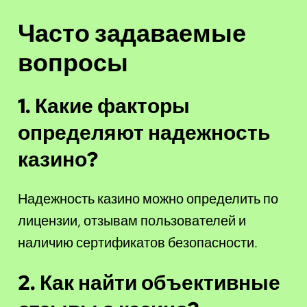
Часто задаваемые
вопросы
1. Какие факторы
определяют надежность
казино?
Надежность казино можно определить по
лицензии, отзывам пользователей и
наличию сертификатов безопасности.
2. Как найти объективные