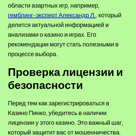
области азартных игр, например,
гемблинг-эксперт Александр Л.
, который
делится актуальной информацией и
анализами о казино и играх. Его
рекомендации могут стать полезными в
процессе выбора.
Проверка лицензии и
безопасности
Перед тем как зарегистрироваться в
Казино Пинко, убедитесь в наличии
лицензии у этого казино. Это важный шаг,
который защитит вас от мошенничества.