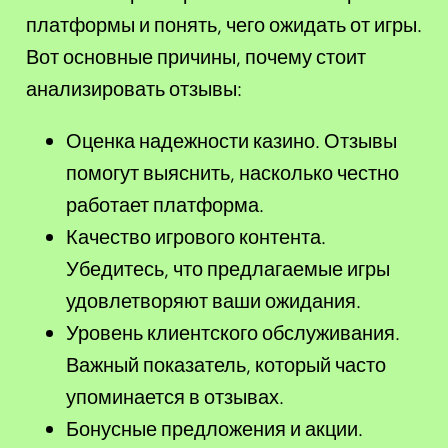
платформы и понять, чего ожидать от игры.
Вот основные причины, почему стоит
анализировать отзывы:
Оценка надежности казино. Отзывы
помогут выяснить, насколько честно
работает платформа.
Качество игрового контента.
Убедитесь, что предлагаемые игры
удовлетворяют ваши ожидания.
Уровень клиентского обслуживания.
Важный показатель, который часто
упоминается в отзывах.
Бонусные предложения и акции.