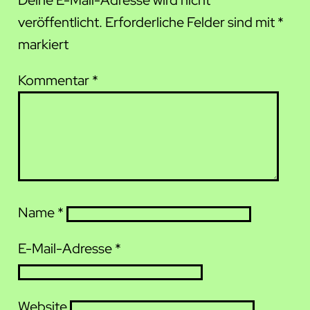
Deine E-Mail-Adresse wird nicht
veröffentlicht.
Erforderliche Felder sind mit
*
markiert
Kommentar
*
Name
*
E-Mail-Adresse
*
Website