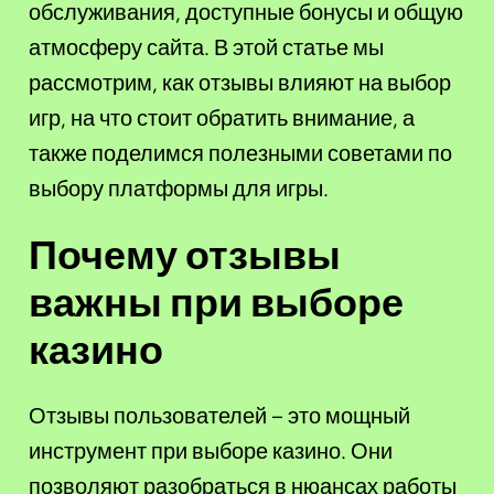
обслуживания, доступные бонусы и общую
атмосферу сайта. В этой статье мы
рассмотрим, как отзывы влияют на выбор
игр, на что стоит обратить внимание, а
также поделимся полезными советами по
выбору платформы для игры.
Почему отзывы
важны при выборе
казино
Отзывы пользователей – это мощный
инструмент при выборе казино. Они
позволяют разобраться в нюансах работы