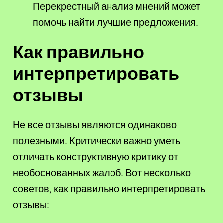
Перекрестный анализ мнений может
помочь найти лучшие предложения.
Как правильно
интерпретировать
отзывы
Не все отзывы являются одинаково
полезными. Критически важно уметь
отличать конструктивную критику от
необоснованных жалоб. Вот несколько
советов, как правильно интерпретировать
отзывы: