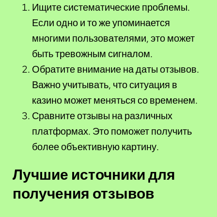
Ищите систематические проблемы.
Если одно и то же упоминается
многими пользователями, это может
быть тревожным сигналом.
Обратите внимание на даты отзывов.
Важно учитывать, что ситуация в
казино может меняться со временем.
Сравните отзывы на различных
платформах. Это поможет получить
более объективную картину.
Лучшие источники для
получения отзывов