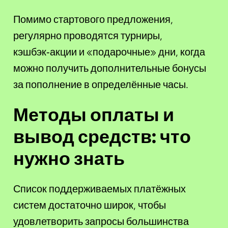
Помимо стартового предложения,
регулярно проводятся турниры,
кэшбэк‑акции и «подарочные» дни, когда
можно получить дополнительные бонусы
за пополнение в определённые часы.
Методы оплаты и
вывод средств: что
нужно знать
Список поддерживаемых платёжных
систем достаточно широк, чтобы
удовлетворить запросы большинства