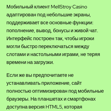
Мобильный клиент MellStroy Casino
адаптирован под небольшие экраны,
поддерживает все основные функции:
пополнение, вывод, бонусы и живой чат.
Интерфейс построен так, чтобы игроки
могли быстро переключаться между
слотами и настольными играми, не теряя
времени на загрузки.
Если же вы предпочитаете не
устанавливать приложение, сайт
полностью оптимизирован под мобильные
браузеры. На планшетах и смартфонах
доступна версия HTML5, которая