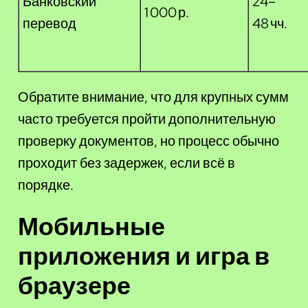
Банковский
24–
1 000 р.
перевод
48 чч.
Обратите внимание, что для крупных сумм
часто требуется пройти дополнительную
проверку документов, но процесс обычно
проходит без задержек, если всё в
порядке.
Мобильные
приложения и игра в
браузере