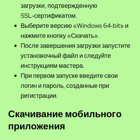
загрузки, подтвержденную
SSL‑сертификатом.
Выберите версию «Windows 64‑bit» и
нажмите кнопку «Скачать».
После завершения загрузки запустите
установочный файл и следуйте
инструкциям мастера.
При первом запуске введите свои
логин и пароль, созданные при
регистрации.
Скачивание мобильного
приложения