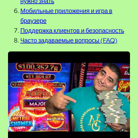
нужно знать
Мобильные приложения и игра в
браузере
Поддержка клиентов и безопасность
Часто задаваемые вопросы (FAQ)