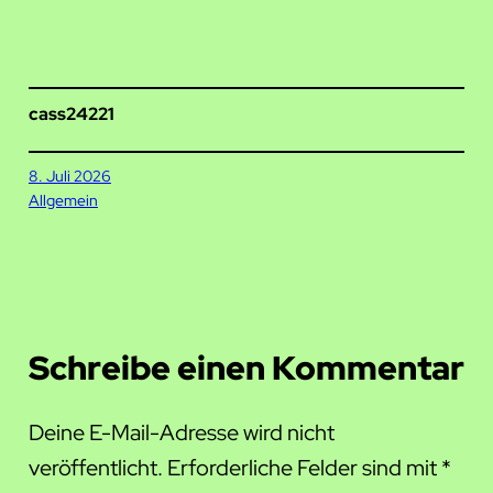
cass24221
8. Juli 2026
Allgemein
Schreibe einen Kommentar
Deine E-Mail-Adresse wird nicht
veröffentlicht.
Erforderliche Felder sind mit
*