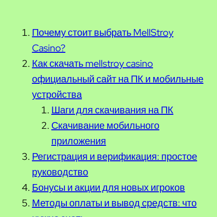
Почему стоит выбрать MellStroy
Casino?
Как скачать mellstroy casino
официальный сайт на ПК и мобильные
устройства
Шаги для скачивания на ПК
Скачивание мобильного
приложения
Регистрация и верификация: простое
руководство
Бонусы и акции для новых игроков
Методы оплаты и вывод средств: что