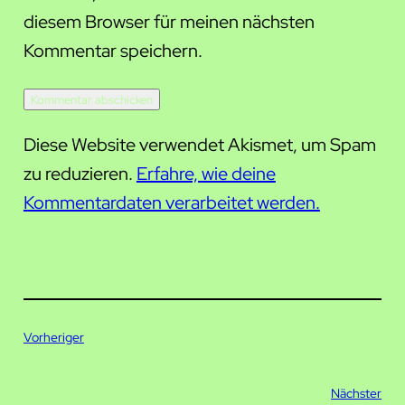
diesem Browser für meinen nächsten
Kommentar speichern.
Diese Website verwendet Akismet, um Spam
zu reduzieren.
Erfahre, wie deine
Kommentardaten verarbeitet werden.
Vorheriger
Nächster