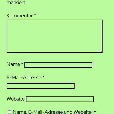
markiert
Kommentar
*
Name
*
E-Mail-Adresse
*
Website
Name, E-Mail-Adresse und Website in