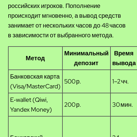
российских игроков. Пополнение
происходит мгновенно, а вывод средств
занимает от нескольких часов до 48 часов
в зависимости от выбранного метода.
Минимальный
Время
Метод
депозит
вывода
Банковская карта
500 р.
1–2 чч.
(Visa/MasterCard)
E‑wallet (Qiwi,
200 р.
30 мин.
Yandex Money)