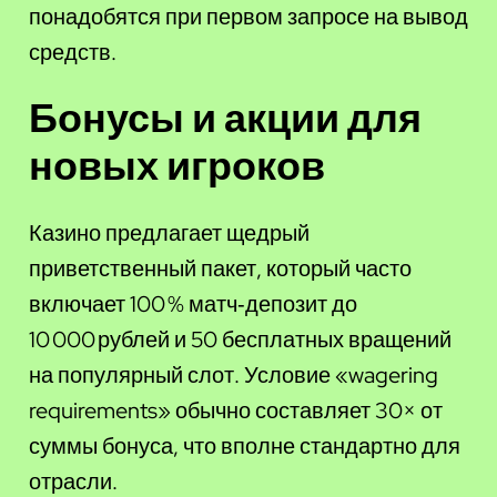
понадобятся при первом запросе на вывод
средств.
Бонусы и акции для
новых игроков
Казино предлагает щедрый
приветственный пакет, который часто
включает 100 % матч‑депозит до
10 000 рублей и 50 бесплатных вращений
на популярный слот. Условие «wagering
requirements» обычно составляет 30× от
суммы бонуса, что вполне стандартно для
отрасли.