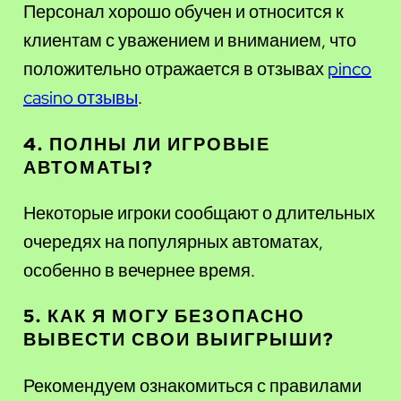
Персонал хорошо обучен и относится к
клиентам с уважением и вниманием, что
положительно отражается в отзывах
pinco
casino отзывы
.
4. ПОЛНЫ ЛИ ИГРОВЫЕ
АВТОМАТЫ?
Некоторые игроки сообщают о длительных
очередях на популярных автоматах,
особенно в вечернее время.
5. КАК Я МОГУ БЕЗОПАСНО
ВЫВЕСТИ СВОИ ВЫИГРЫШИ?
Рекомендуем ознакомиться с правилами