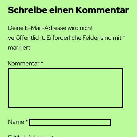
Schreibe einen Kommentar
Deine E-Mail-Adresse wird nicht
veröffentlicht.
Erforderliche Felder sind mit
*
markiert
Kommentar
*
Name
*