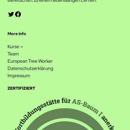
Bereitschaft zu einem lebenslangen Lernen.
Twitter
Facebook
More info
Kurse
Team
European Tree Worker
Datenschutzerklärung
Impressum
ZERTIFIZIERT