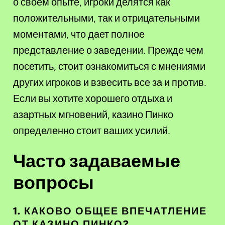
о своем опыте, игроки делятся как
положительными, так и отрицательными
моментами, что дает полное
представление о заведении. Прежде чем
посетить, стоит ознакомиться с мнениями
других игроков и взвесить все за и против.
Если вы хотите хорошего отдыха и
азартных мгновений, казино Пинко
определенно стоит ваших усилий.
Часто задаваемые
вопросы
1. КАКОВО ОБЩЕЕ ВПЕЧАТЛЕНИЕ
ОТ КАЗИНО ПИНКО?