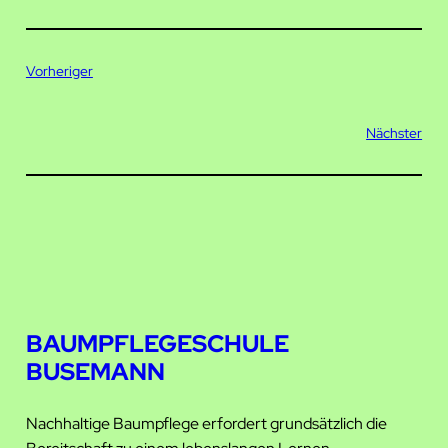
Vorheriger
Nächster
BAUMPFLEGESCHULE
BUSEMANN
Nachhaltige Baumpflege erfordert grundsätzlich die