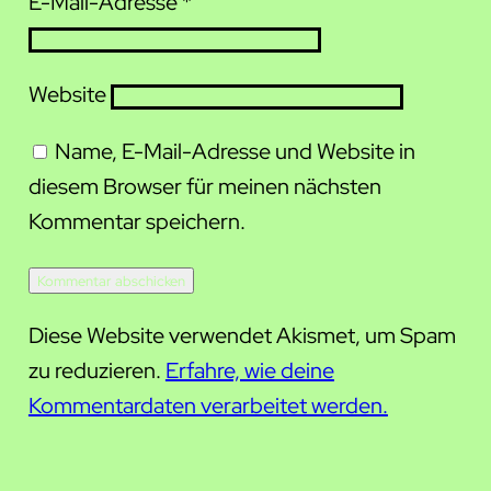
E-Mail-Adresse
*
Website
Name, E-Mail-Adresse und Website in
diesem Browser für meinen nächsten
Kommentar speichern.
Diese Website verwendet Akismet, um Spam
zu reduzieren.
Erfahre, wie deine
Kommentardaten verarbeitet werden.