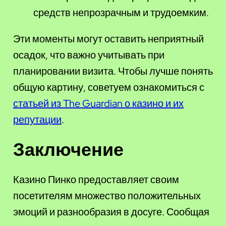
средств непрозрачным и трудоемким.
Эти моменты могут оставить неприятный
осадок, что важно учитывать при
планировании визита. Чтобы лучше понять
общую картину, советуем ознакомиться с
статьей из The Guardian о казино и их
репутации
.
Заключение
Казино Пинко предоставляет своим
посетителям множество положительных
эмоций и разнообразия в досуге. Сообщая