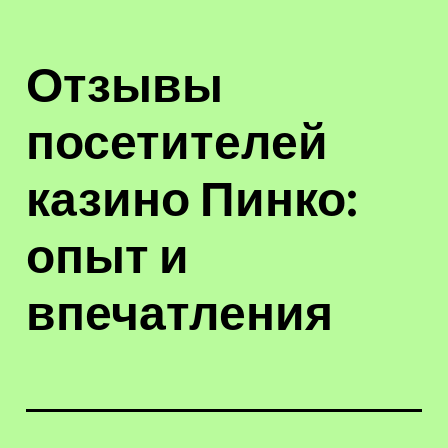
Отзывы
посетителей
казино Пинко:
опыт и
впечатления