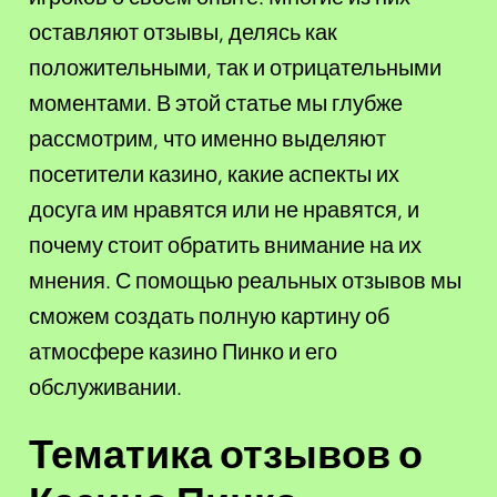
оставляют отзывы, делясь как
положительными, так и отрицательными
моментами. В этой статье мы глубже
рассмотрим, что именно выделяют
посетители казино, какие аспекты их
досуга им нравятся или не нравятся, и
почему стоит обратить внимание на их
мнения. С помощью реальных отзывов мы
сможем создать полную картину об
атмосфере казино Пинко и его
обслуживании.
Тематика отзывов о