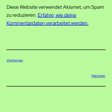
Diese Website verwendet Akismet, um Spam
zu reduzieren.
Erfahre, wie deine
Kommentardaten verarbeitet werden.
Vorheriger
Nächster