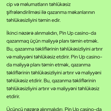
cip və məlumatların təhlükəsiz
şifrələndirilməsi ilə qazanma məkanlarının
təhlükəsizliyini təmin edir.
İkinci nəzərə alınmalıdırı, Pin Up casino-da
qazanmaq üçün maliyyə planı təmin etmək.
Bu, qazanma təkliflərinin təhlükəsizliyini artırır
və maliyyəni təhlükəsiz etdirir. Pin Up casino-
da maliyyə planı təmin etmək, qazanma
təkliflərinin təhlükəsizliyini artırır və maliyyəni
təhlükəsiz etdirir. Bu, qazanma təkliflərinin
təhlükəsizliyini artırır və maliyyəni təhlükəsiz
etdirir.
Üçüncü nəzərə alınmalıdırı, Pin Up casino-da