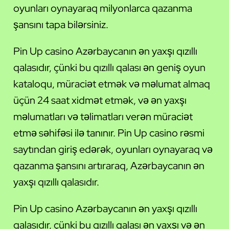
oyunları oynayaraq milyonlarca qazanma
şansını tapa bilərsiniz.
Pin Up casino Azərbaycanın ən yaxşı qızıllı
qalasıdır, çünki bu qızıllı qalası ən geniş oyun
kataloqu, müraciət etmək və məlumat almaq
üçün 24 saat xidmət etmək, və ən yaxşı
məlumatları və təlimatları verən müraciət
etmə səhifəsi ilə tanınır. Pin Up casino rəsmi
saytından giriş edərək, oyunları oynayaraq və
qazanma şansını artıraraq, Azərbaycanın ən
yaxşı qızıllı qalasıdır.
Pin Up casino Azərbaycanın ən yaxşı qızıllı
qalasıdır, çünki bu qızıllı qalası ən yaxşı və ən