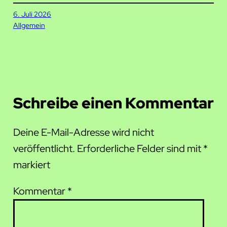
6. Juli 2026
Allgemein
Schreibe einen Kommentar
Deine E-Mail-Adresse wird nicht
veröffentlicht.
Erforderliche Felder sind mit
*
markiert
Kommentar
*