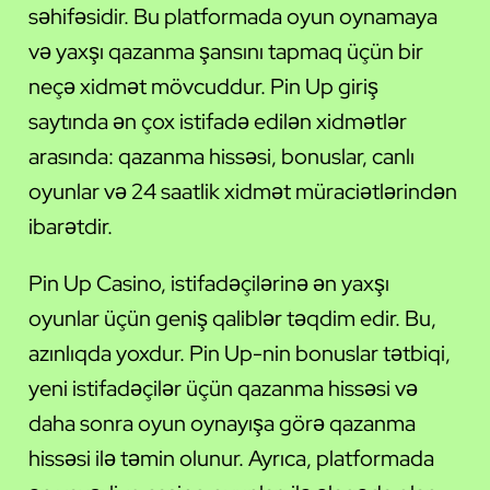
səhifəsidir. Bu platformada oyun oynamaya
və yaxşı qazanma şansını tapmaq üçün bir
neçə xidmət mövcuddur. Pin Up giriş
saytında ən çox istifadə edilən xidmətlər
arasında: qazanma hissəsi, bonuslar, canlı
oyunlar və 24 saatlik xidmət müraciətlərindən
ibarətdir.
Pin Up Casino, istifadəçilərinə ən yaxşı
oyunlar üçün geniş qaliblər təqdim edir. Bu,
azınlıqda yoxdur. Pin Up-nin bonuslar tətbiqi,
yeni istifadəçilər üçün qazanma hissəsi və
daha sonra oyun oynayışa görə qazanma
hissəsi ilə təmin olunur. Ayrıca, platformada