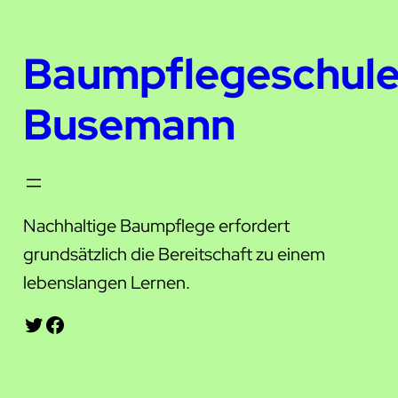
Zum
Inhalt
Baumpflegeschul
springen
Busemann
Nachhaltige Baumpflege erfordert
grundsätzlich die Bereitschaft zu einem
lebenslangen Lernen.
Twitter
Facebook