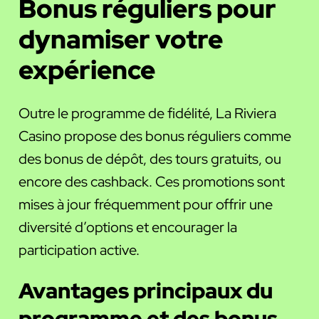
Bonus réguliers pour
dynamiser votre
expérience
Outre le programme de fidélité, La Riviera
Casino propose des bonus réguliers comme
des bonus de dépôt, des tours gratuits, ou
encore des cashback. Ces promotions sont
mises à jour fréquemment pour offrir une
diversité d’options et encourager la
participation active.
Avantages principaux du
programme et des bonus