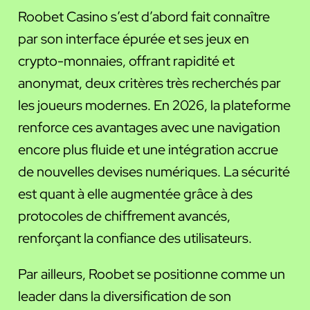
Roobet Casino s’est d’abord fait connaître
par son interface épurée et ses jeux en
crypto-monnaies, offrant rapidité et
anonymat, deux critères très recherchés par
les joueurs modernes. En 2026, la plateforme
renforce ces avantages avec une navigation
encore plus fluide et une intégration accrue
de nouvelles devises numériques. La sécurité
est quant à elle augmentée grâce à des
protocoles de chiffrement avancés,
renforçant la confiance des utilisateurs.
Par ailleurs, Roobet se positionne comme un
leader dans la diversification de son