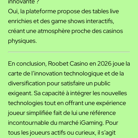
innovante ?
Oui, la plateforme propose des tables live
enrichies et des game shows interactifs,
créant une atmosphère proche des casinos
physiques.
En conclusion, Roobet Casino en 2026 joue la
carte de l’innovation technologique et de la
diversification pour satisfaire un public
exigeant. Sa capacité à intégrer les nouvelles
technologies tout en offrant une expérience
joueur simplifiée fait de lui une référence
incontournable du marché iGaming. Pour
tous les joueurs actifs ou curieux, il s’agit