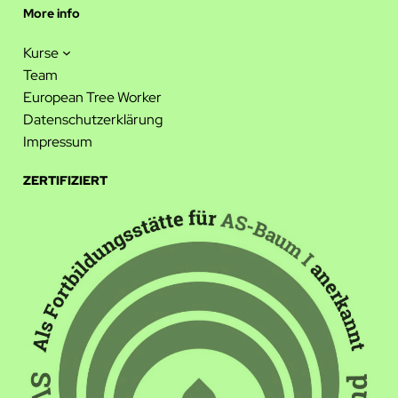
More info
Kurse
Team
European Tree Worker
Datenschutzerklärung
Impressum
ZERTIFIZIERT