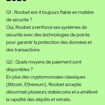
Q1 : Roobet est-il toujours fiable en matière
de sécurité ?
Oui, Roobet a renforcé ses systèmes de
sécurité avec des technologies de pointe
pour garantir la protection des données et
des transactions.
Q2 : Quels moyens de paiement sont
disponibles ?
En plus des cryptomonnaies classiques
(Bitcoin, Ethereum), Roobet accepte
désormais plusieurs stablecoins et a amélioré
la rapidité des dépôts et retraits.