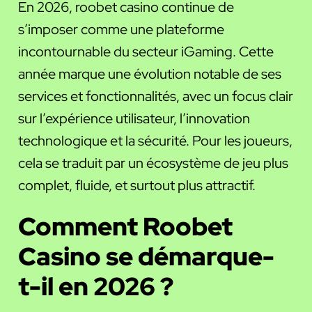
En 2026, roobet casino continue de
s’imposer comme une plateforme
incontournable du secteur iGaming. Cette
année marque une évolution notable de ses
services et fonctionnalités, avec un focus clair
sur l’expérience utilisateur, l’innovation
technologique et la sécurité. Pour les joueurs,
cela se traduit par un écosystème de jeu plus
complet, fluide, et surtout plus attractif.
Comment Roobet
Casino se démarque-
t-il en 2026 ?