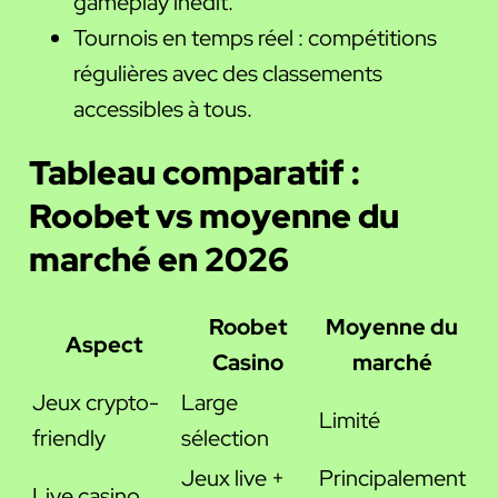
gameplay inédit.
Tournois en temps réel : compétitions
régulières avec des classements
accessibles à tous.
Tableau comparatif :
Roobet vs moyenne du
marché en 2026
Roobet
Moyenne du
Aspect
Casino
marché
Jeux crypto-
Large
Limité
friendly
sélection
Jeux live +
Principalement
Live casino