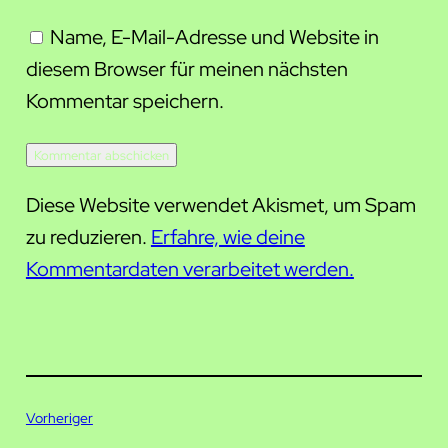
Name, E-Mail-Adresse und Website in
diesem Browser für meinen nächsten
Kommentar speichern.
Diese Website verwendet Akismet, um Spam
zu reduzieren.
Erfahre, wie deine
Kommentardaten verarbeitet werden.
Vorheriger