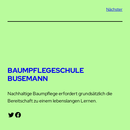
Nächster
BAUMPFLEGESCHULE
BUSEMANN
Nachhaltige Baumpflege erfordert grundsätzlich die
Bereitschaft zu einem lebenslangen Lernen.
Twitter
Facebook