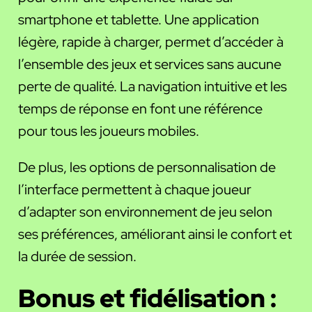
smartphone et tablette. Une application
légère, rapide à charger, permet d’accéder à
l’ensemble des jeux et services sans aucune
perte de qualité. La navigation intuitive et les
temps de réponse en font une référence
pour tous les joueurs mobiles.
De plus, les options de personnalisation de
l’interface permettent à chaque joueur
d’adapter son environnement de jeu selon
ses préférences, améliorant ainsi le confort et
la durée de session.
Bonus et fidélisation :