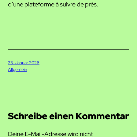
d’une plateforme à suivre de près.
23. Januar 2026
Allgemein
Schreibe einen Kommentar
Deine E-Mail-Adresse wird nicht