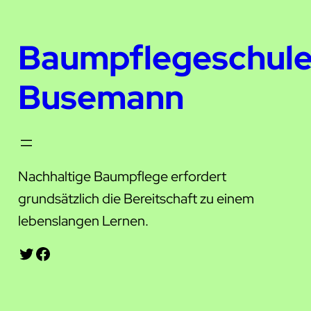
Zum
Inhalt
Baumpflegeschul
springen
Busemann
Nachhaltige Baumpflege erfordert
grundsätzlich die Bereitschaft zu einem
lebenslangen Lernen.
Twitter
Facebook