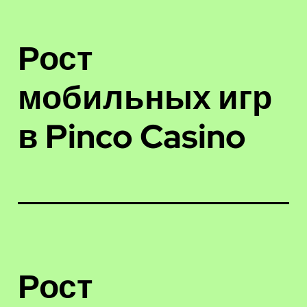
Рост
мобильных игр
в Pinco Casino
Рост