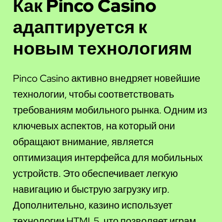
Как Pinco Casino
адаптируется к
новым технологиям
Pinco Casino активно внедряет новейшие
технологии, чтобы соответствовать
требованиям мобильного рынка. Одним из
ключевых аспектов, на который они
обращают внимание, является
оптимизация интерфейса для мобильных
устройств. Это обеспечивает легкую
навигацию и быструю загрузку игр.
Дополнительно, казино использует
технологии HTML5, что позволяет играм