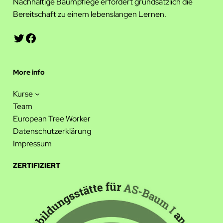
Nachhaltige Baumpflege erfordert grundsätzlich die
Bereitschaft zu einem lebenslangen Lernen.
Twitter
Facebook
More info
Kurse
Team
European Tree Worker
Datenschutzerklärung
Impressum
ZERTIFIZIERT