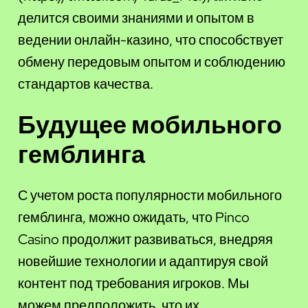
делится своими знаниями и опытом в
ведении онлайн-казино, что способствует
обмену передовым опытом и соблюдению
стандартов качества.
Будущее мобильного
гемблинга
С учетом роста популярности мобильного
гемблинга, можно ожидать, что Pinco
Casino продолжит развиваться, внедряя
новейшие технологии и адаптируя свой
контент под требования игроков. Мы
можем предположить, что их