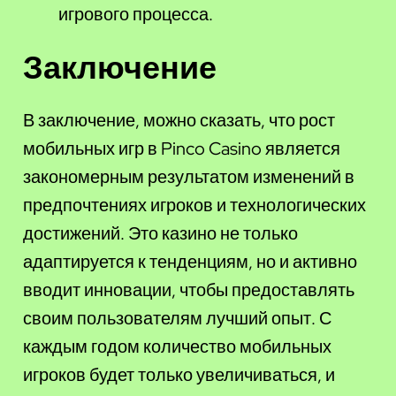
игрового процесса.
Заключение
В заключение, можно сказать, что рост
мобильных игр в Pinco Casino является
закономерным результатом изменений в
предпочтениях игроков и технологических
достижений. Это казино не только
адаптируется к тенденциям, но и активно
вводит инновации, чтобы предоставлять
своим пользователям лучший опыт. С
каждым годом количество мобильных
игроков будет только увеличиваться, и