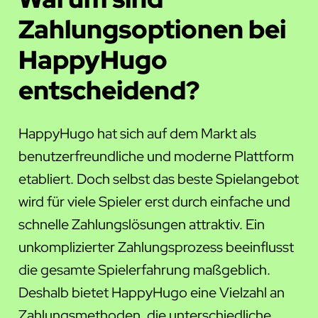
Zahlungsoptionen bei
HappyHugo
entscheidend?
HappyHugo hat sich auf dem Markt als
benutzerfreundliche und moderne Plattform
etabliert. Doch selbst das beste Spielangebot
wird für viele Spieler erst durch einfache und
schnelle Zahlungslösungen attraktiv. Ein
unkomplizierter Zahlungsprozess beeinflusst
die gesamte Spielerfahrung maßgeblich.
Deshalb bietet HappyHugo eine Vielzahl an
Zahlungsmethoden, die unterschiedliche