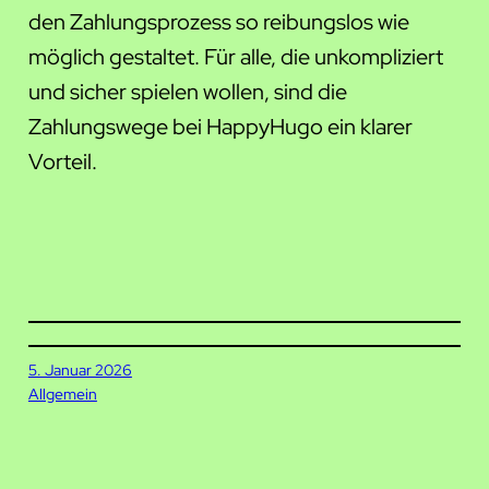
den Zahlungsprozess so reibungslos wie
möglich gestaltet. Für alle, die unkompliziert
und sicher spielen wollen, sind die
Zahlungswege bei HappyHugo ein klarer
Vorteil.
5. Januar 2026
Allgemein