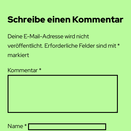
Schreibe einen Kommentar
Deine E-Mail-Adresse wird nicht
veröffentlicht.
Erforderliche Felder sind mit
*
markiert
Kommentar
*
Name
*