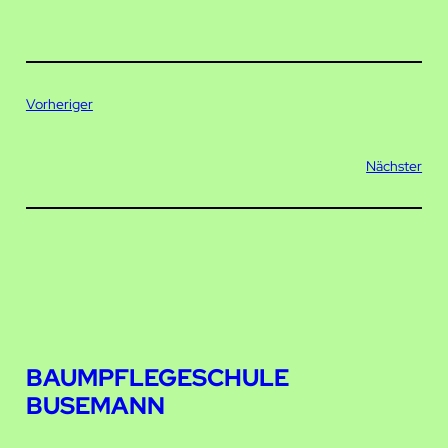
Vorheriger
Nächster
BAUMPFLEGESCHULE
BUSEMANN