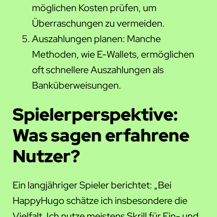
möglichen Kosten prüfen, um
Überraschungen zu vermeiden.
Auszahlungen planen: Manche
Methoden, wie E-Wallets, ermöglichen
oft schnellere Auszahlungen als
Banküberweisungen.
Spielerperspektive:
Was sagen erfahrene
Nutzer?
Ein langjähriger Spieler berichtet: „Bei
HappyHugo schätze ich insbesondere die
Vielfalt. Ich nutze meistens Skrill für Ein- und