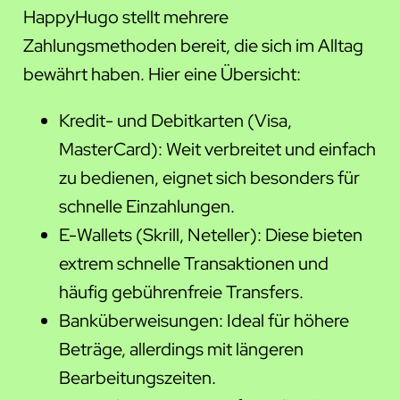
HappyHugo stellt mehrere
Zahlungsmethoden bereit, die sich im Alltag
bewährt haben. Hier eine Übersicht:
Kredit- und Debitkarten (Visa,
MasterCard): Weit verbreitet und einfach
zu bedienen, eignet sich besonders für
schnelle Einzahlungen.
E-Wallets (Skrill, Neteller): Diese bieten
extrem schnelle Transaktionen und
häufig gebührenfreie Transfers.
Banküberweisungen: Ideal für höhere
Beträge, allerdings mit längeren
Bearbeitungszeiten.