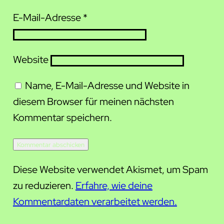
E-Mail-Adresse
*
Website
Name, E-Mail-Adresse und Website in
diesem Browser für meinen nächsten
Kommentar speichern.
Diese Website verwendet Akismet, um Spam
zu reduzieren.
Erfahre, wie deine
Kommentardaten verarbeitet werden.