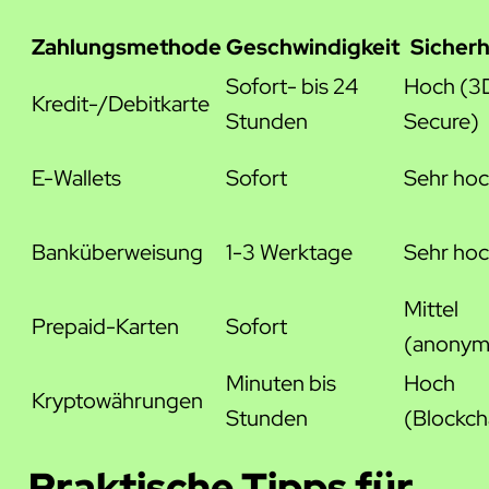
Zahlungsmethode
Geschwindigkeit
Sicherh
Sofort- bis 24
Hoch (3
Kredit-/Debitkarte
Stunden
Secure)
E-Wallets
Sofort
Sehr ho
Banküberweisung
1-3 Werktage
Sehr ho
Mittel
Prepaid-Karten
Sofort
(anonym
Minuten bis
Hoch
Kryptowährungen
Stunden
(Blockch
Praktische Tipps für