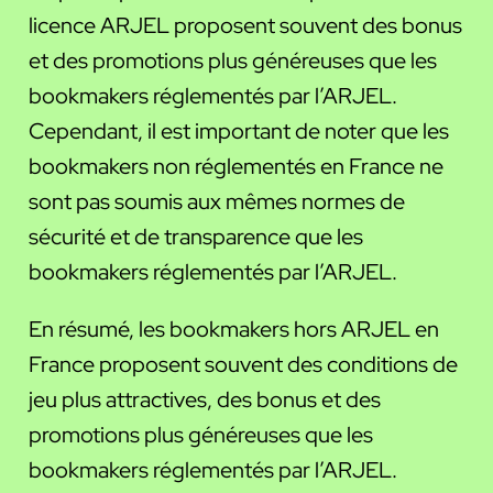
licence ARJEL proposent souvent des bonus
et des promotions plus généreuses que les
bookmakers réglementés par l’ARJEL.
Cependant, il est important de noter que les
bookmakers non réglementés en France ne
sont pas soumis aux mêmes normes de
sécurité et de transparence que les
bookmakers réglementés par l’ARJEL.
En résumé, les bookmakers hors ARJEL en
France proposent souvent des conditions de
jeu plus attractives, des bonus et des
promotions plus généreuses que les
bookmakers réglementés par l’ARJEL.