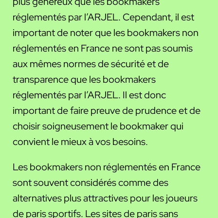
plus généreux que les bookmakers
réglementés par l’ARJEL. Cependant, il est
important de noter que les bookmakers non
réglementés en France ne sont pas soumis
aux mêmes normes de sécurité et de
transparence que les bookmakers
réglementés par l’ARJEL. Il est donc
important de faire preuve de prudence et de
choisir soigneusement le bookmaker qui
convient le mieux à vos besoins.
Les bookmakers non réglementés en France
sont souvent considérés comme des
alternatives plus attractives pour les joueurs
de paris sportifs. Les sites de paris sans