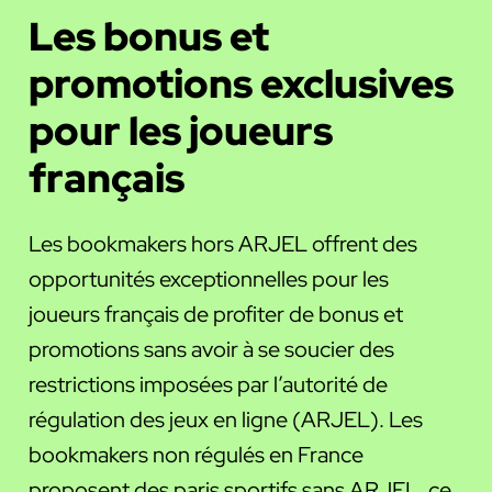
Les bonus et
promotions exclusives
pour les joueurs
français
Les bookmakers hors ARJEL offrent des
opportunités exceptionnelles pour les
joueurs français de profiter de bonus et
promotions sans avoir à se soucier des
restrictions imposées par l’autorité de
régulation des jeux en ligne (ARJEL). Les
bookmakers non régulés en France
proposent des paris sportifs sans ARJEL, ce