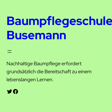
Zum
Inhalt
Baumpflegeschul
springen
Busemann
Nachhaltige Baumpflege erfordert
grundsätzlich die Bereitschaft zu einem
lebenslangen Lernen.
Twitter
Facebook