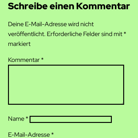
Schreibe einen Kommentar
Deine E-Mail-Adresse wird nicht
veröffentlicht.
Erforderliche Felder sind mit
*
markiert
Kommentar
*
Name
*
E-Mail-Adresse
*