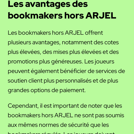
Les avantages des
bookmakers hors ARJEL
Les bookmakers hors ARJEL offrent
plusieurs avantages, notamment des cotes
plus élevées, des mises plus élevées et des
promotions plus généreuses. Les joueurs
peuvent également bénéficier de services de
soutien client plus personnalisés et de plus
grandes options de paiement.
Cependant, il est important de noter que les
bookmakers hors ARJEL ne sont pas soumis
aux mêmes normes de sécurité que les