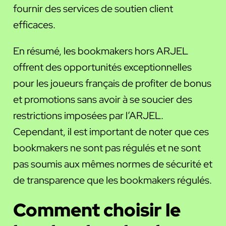
fournir des services de soutien client
efficaces.
En résumé, les bookmakers hors ARJEL
offrent des opportunités exceptionnelles
pour les joueurs français de profiter de bonus
et promotions sans avoir à se soucier des
restrictions imposées par l’ARJEL.
Cependant, il est important de noter que ces
bookmakers ne sont pas régulés et ne sont
pas soumis aux mêmes normes de sécurité et
de transparence que les bookmakers régulés.
Comment choisir le