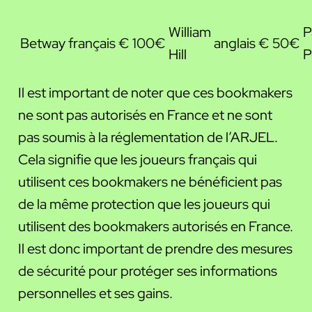
William
P
Betway
français
€
100€
anglais
€
50€
Hill
P
Il est important de noter que ces bookmakers
ne sont pas autorisés en France et ne sont
pas soumis à la réglementation de l’ARJEL.
Cela signifie que les joueurs français qui
utilisent ces bookmakers ne bénéficient pas
de la même protection que les joueurs qui
utilisent des bookmakers autorisés en France.
Il est donc important de prendre des mesures
de sécurité pour protéger ses informations
personnelles et ses gains.