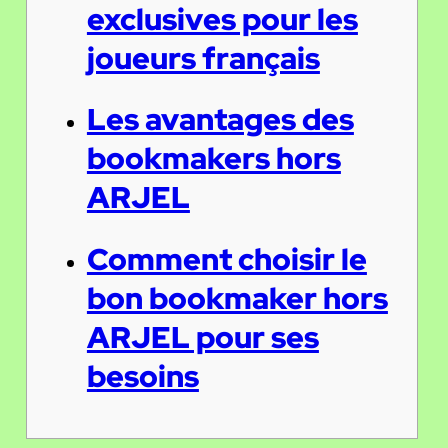
exclusives pour les
joueurs français
Les avantages des
bookmakers hors
ARJEL
Comment choisir le
bon bookmaker hors
ARJEL pour ses
besoins