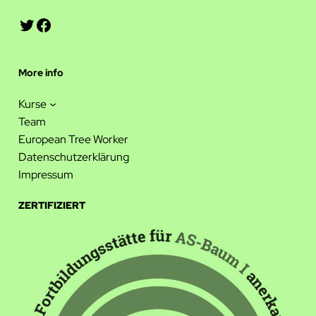
Twitter
Facebook
More info
Kurse
Team
European Tree Worker
Datenschutzerklärung
Impressum
ZERTIFIZIERT