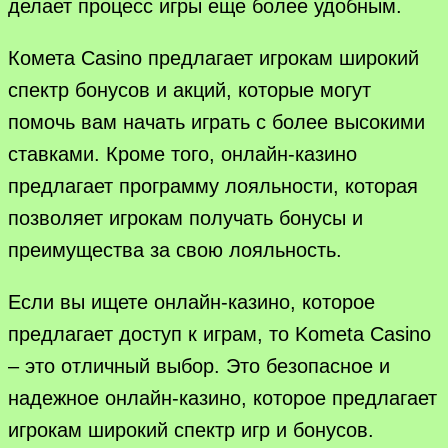
делает процесс игры еще более удобным.
Комета Casino предлагает игрокам широкий
спектр бонусов и акций, которые могут
помочь вам начать играть с более высокими
ставками. Кроме того, онлайн-казино
предлагает программу лояльности, которая
позволяет игрокам получать бонусы и
преимущества за свою лояльность.
Если вы ищете онлайн-казино, которое
предлагает доступ к играм, то Kometa Casino
– это отличный выбор. Это безопасное и
надежное онлайн-казино, которое предлагает
игрокам широкий спектр игр и бонусов.