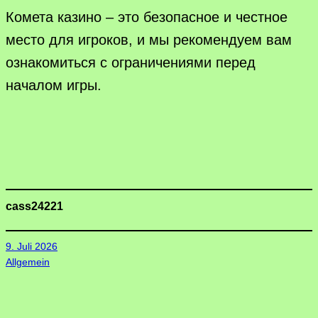
Комета казино – это безопасное и честное
место для игроков, и мы рекомендуем вам
ознакомиться с ограничениями перед
началом игры.
cass24221
9. Juli 2026
Allgemein