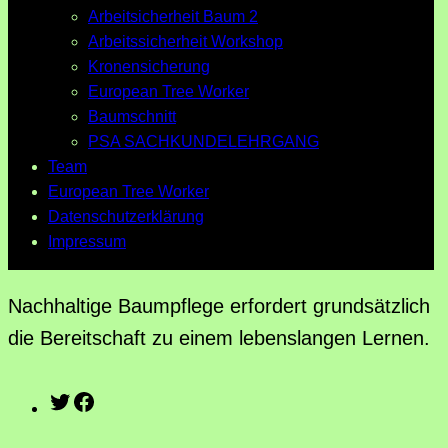
Arbeitsicherheit Baum 2
Arbeitssicherheit Workshop
Kronensicherung
European Tree Worker
Baumschnitt
PSA SACHKUNDELEHRGANG
Team
European Tree Worker
Datenschutzerklärung
Impressum
Nachhaltige Baumpflege erfordert grundsätzlich
die Bereitschaft zu einem lebenslangen Lernen.
Twitter
Facebook