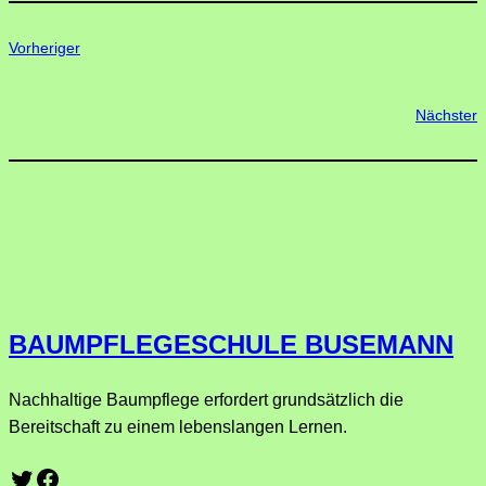
Vorheriger
Nächster
BAUMPFLEGESCHULE BUSEMANN
Nachhaltige Baumpflege erfordert grundsätzlich die
Bereitschaft zu einem lebenslangen Lernen.
Twitter
Facebook