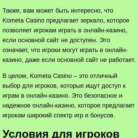
Также, вам может быть интересно, что
Kometa Casino предлагает зеркало, которое
позволяет игрокам играть в онлайн-казино,
если основной сайт не доступен. Это
означает, что игроки могут играть в онлайн-
казино, даже если основной сайт не работает.
В целом, Kometa Casino – это отличный
выбор для игроков, которые ищут доступ к
играм в онлайн-казино. Это безопасное и
надежное онлайн-казино, которое предлагает
игрокам широкий спектр игр и бонусов.
Условия для игроков