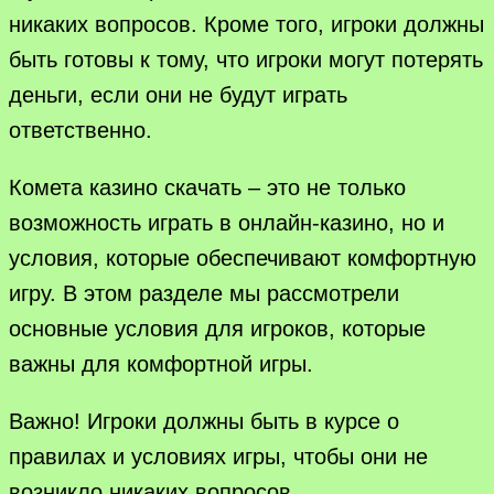
никаких вопросов. Кроме того, игроки должны
быть готовы к тому, что игроки могут потерять
деньги, если они не будут играть
ответственно.
Комета казино скачать – это не только
возможность играть в онлайн-казино, но и
условия, которые обеспечивают комфортную
игру. В этом разделе мы рассмотрели
основные условия для игроков, которые
важны для комфортной игры.
Важно! Игроки должны быть в курсе о
правилах и условиях игры, чтобы они не
возникло никаких вопросов.