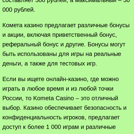
составляет 500 рублей, а максимальный – 50
000 рублей.
Комета казино предлагает различные бонусы
и акции, включая приветственный бонус,
реферальный бонус и другие. Бонусы могут
быть использованы для игры на реальные
деньги, а также для тестовых игр.
Если вы ищете онлайн-казино, где можно
играть в любое время и из любой точки
России, то Kometa Casino – это отличный
выбор. Казино обеспечивает безопасность и
конфиденциальность игроков, предлагает
доступ к более 1 000 играм и различные