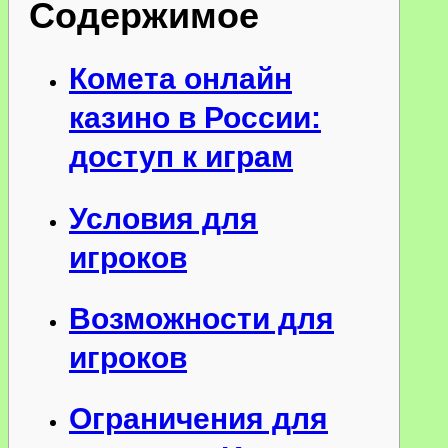
Содержимое
Комета онлайн
казино в России:
доступ к играм
Условия для
игроков
Возможности для
игроков
Ограничения для