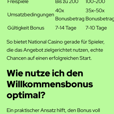
Freispiele
Bis zu 200
100-200
40x
35x-50x
Umsatzbedingungen
Bonusbetrag
Bonusbetra
Gültigkeit Bonus
7-14 Tage
7-10 Tage
So bietet National Casino gerade für Spieler,
die das Angebot zielgerichtet nutzen, echte
Chancen auf einen erfolgreichen Start.
Wie nutze ich den
Willkommensbonus
optimal?
Ein praktischer Ansatz hilft, den Bonus voll