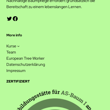
Nachhaltige Baumpflege erfordert grundsätzlich die
Bereitschaft zu einem lebenslangen Lernen.
Twitter
Facebook
More info
Kurse
Team
European Tree Worker
Datenschutzerklärung
Impressum
ZERTIFIZIERT