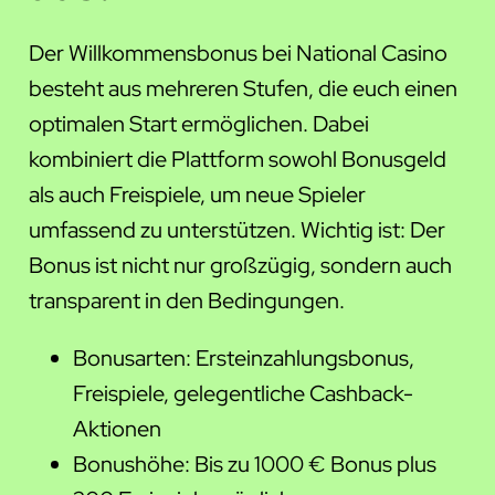
Der Willkommensbonus bei National Casino
besteht aus mehreren Stufen, die euch einen
optimalen Start ermöglichen. Dabei
kombiniert die Plattform sowohl Bonusgeld
als auch Freispiele, um neue Spieler
umfassend zu unterstützen. Wichtig ist: Der
Bonus ist nicht nur großzügig, sondern auch
transparent in den Bedingungen.
Bonusarten: Ersteinzahlungsbonus,
Freispiele, gelegentliche Cashback-
Aktionen
Bonushöhe: Bis zu 1000 € Bonus plus