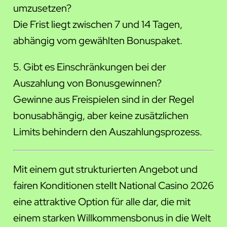
umzusetzen?
Die Frist liegt zwischen 7 und 14 Tagen,
abhängig vom gewählten Bonuspaket.
5. Gibt es Einschränkungen bei der
Auszahlung von Bonusgewinnen?
Gewinne aus Freispielen sind in der Regel
bonusabhängig, aber keine zusätzlichen
Limits behindern den Auszahlungsprozess.
Mit einem gut strukturierten Angebot und
fairen Konditionen stellt National Casino 2026
eine attraktive Option für alle dar, die mit
einem starken Willkommensbonus in die Welt