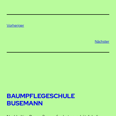
Vorheriger
Nächster
BAUMPFLEGESCHULE
BUSEMANN