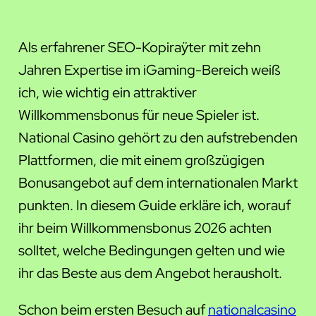
Als erfahrener SEO-Kopiraÿter mit zehn
Jahren Expertise im iGaming-Bereich weiß
ich, wie wichtig ein attraktiver
Willkommensbonus für neue Spieler ist.
National Casino gehört zu den aufstrebenden
Plattformen, die mit einem großzügigen
Bonusangebot auf dem internationalen Markt
punkten. In diesem Guide erkläre ich, worauf
ihr beim Willkommensbonus 2026 achten
solltet, welche Bedingungen gelten und wie
ihr das Beste aus dem Angebot herausholt.
Schon beim ersten Besuch auf
nationalcasino