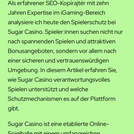
Als erfahrener SEO-Kopírajtér mit zehn
Jahren Expertise im iGaming-Bereich
analysiere ich heute den Spielerschutz bei
Sugar Casino. Spieler:innen suchen nicht nur
nach spannenden Spielen und attraktiven
Bonusangeboten, sondern vor allem nach
einer sicheren und vertrauenswürdigen
Umgebung. In diesem Artikel erfahren Sie,
wie Sugar Casino verantwortungsvolles
Spielen unterstützt und welche
Schutzmechanismen es auf der Plattform
gibt.
Sugar Casino ist eine etablierte Online-
Spielhalle mit einem umfangreichen