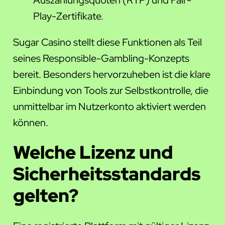
Play-Zertifikate.
Sugar Casino stellt diese Funktionen als Teil
seines Responsible-Gambling-Konzepts
bereit. Besonders hervorzuheben ist die klare
Einbindung von Tools zur Selbstkontrolle, die
unmittelbar im Nutzerkonto aktiviert werden
können.
Welche Lizenz und
Sicherheitsstandards
gelten?