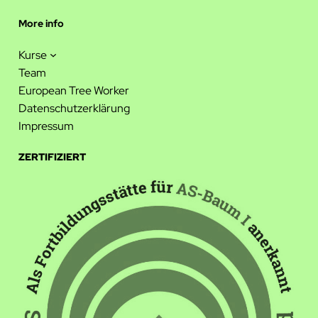
More info
Kurse
Team
European Tree Worker
Datenschutzerklärung
Impressum
ZERTIFIZIERT