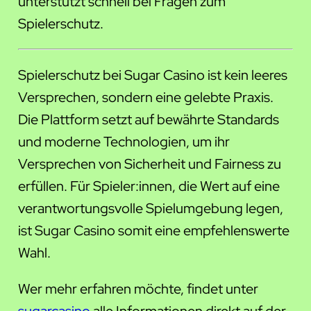
unterstützt schnell bei Fragen zum
Spielerschutz.
Spielerschutz bei Sugar Casino ist kein leeres
Versprechen, sondern eine gelebte Praxis.
Die Plattform setzt auf bewährte Standards
und moderne Technologien, um ihr
Versprechen von Sicherheit und Fairness zu
erfüllen. Für Spieler:innen, die Wert auf eine
verantwortungsvolle Spielumgebung legen,
ist Sugar Casino somit eine empfehlenswerte
Wahl.
Wer mehr erfahren möchte, findet unter
sugarcasino
alle Informationen direkt auf der