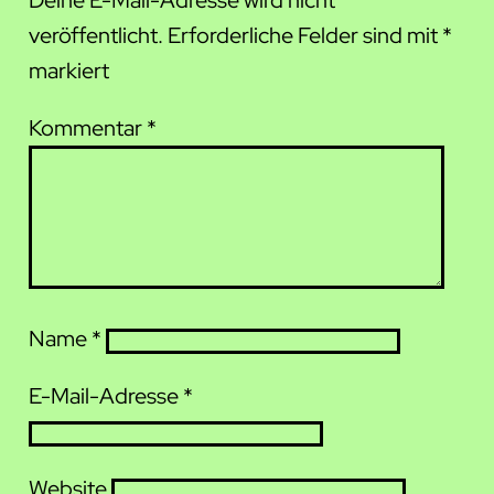
Deine E-Mail-Adresse wird nicht
veröffentlicht.
Erforderliche Felder sind mit
*
markiert
Kommentar
*
Name
*
E-Mail-Adresse
*
Website