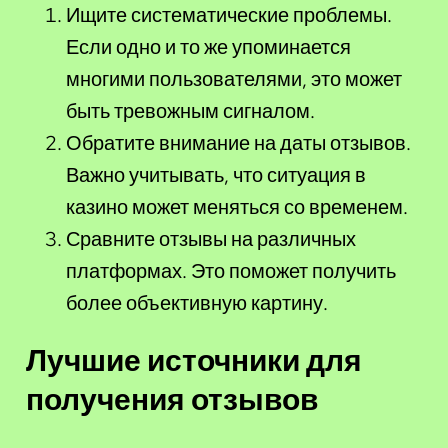
Ищите систематические проблемы.
Если одно и то же упоминается
многими пользователями, это может
быть тревожным сигналом.
Обратите внимание на даты отзывов.
Важно учитывать, что ситуация в
казино может меняться со временем.
Сравните отзывы на различных
платформах. Это поможет получить
более объективную картину.
Лучшие источники для
получения отзывов