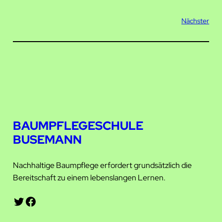
Nächster
BAUMPFLEGESCHULE
BUSEMANN
Nachhaltige Baumpflege erfordert grundsätzlich die
Bereitschaft zu einem lebenslangen Lernen.
Twitter
Facebook