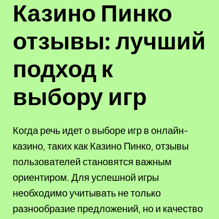
Казино Пинко
отзывы: лучший
подход к
выбору игр
Когда речь идет о выборе игр в онлайн-
казино, таких как Казино Пинко, отзывы
пользователей становятся важным
ориентиром. Для успешной игры
необходимо учитывать не только
разнообразие предложений, но и качество