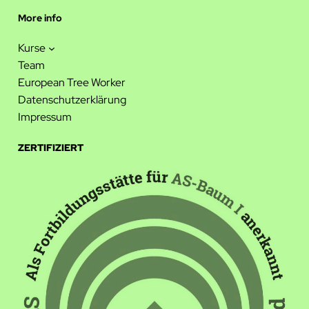
More info
Kurse
Team
European Tree Worker
Datenschutzerklärung
Impressum
ZERTIFIZIERT