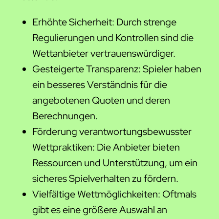
Erhöhte Sicherheit: Durch strenge
Regulierungen und Kontrollen sind die
Wettanbieter vertrauenswürdiger.
Gesteigerte Transparenz: Spieler haben
ein besseres Verständnis für die
angebotenen Quoten und deren
Berechnungen.
Förderung verantwortungsbewusster
Wettpraktiken: Die Anbieter bieten
Ressourcen und Unterstützung, um ein
sicheres Spielverhalten zu fördern.
Vielfältige Wettmöglichkeiten: Oftmals
gibt es eine größere Auswahl an