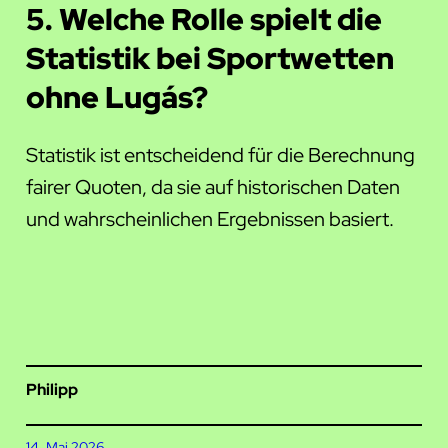
5. Welche Rolle spielt die
Statistik bei Sportwetten
ohne Lugás?
Statistik ist entscheidend für die Berechnung
fairer Quoten, da sie auf historischen Daten
und wahrscheinlichen Ergebnissen basiert.
Philipp
14. Mai 2026