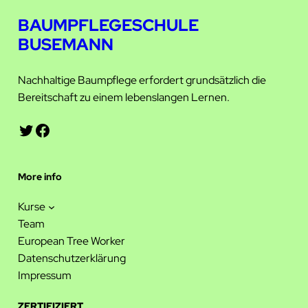
BAUMPFLEGESCHULE
BUSEMANN
Nachhaltige Baumpflege erfordert grundsätzlich die
Bereitschaft zu einem lebenslangen Lernen.
Twitter
Facebook
More info
Kurse
Team
European Tree Worker
Datenschutzerklärung
Impressum
ZERTIFIZIERT