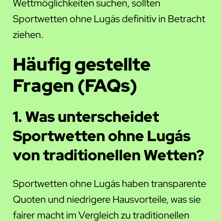
Wettmöglichkeiten suchen, sollten
Sportwetten ohne Lugás definitiv in Betracht
ziehen.
Häufig gestellte
Fragen (FAQs)
1. Was unterscheidet
Sportwetten ohne Lugás
von traditionellen Wetten?
Sportwetten ohne Lugás haben transparente
Quoten und niedrigere Hausvorteile, was sie
fairer macht im Vergleich zu traditionellen