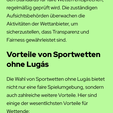
regelmäßig geprüft wird. Die zuständigen
Aufsichtsbehörden überwachen die
Aktivitäten der Wettanbieter, um
sicherzustellen, dass Transparenz und
Fairness gewährleistet sind.
Vorteile von Sportwetten
ohne Lugás
Die Wahl von Sportwetten ohne Lugás bietet
nicht nur eine faire Spielumgebung, sondern
auch zahlreiche weitere Vorteile. Hier sind
einige der wesentlichsten Vorteile für
Wettende: