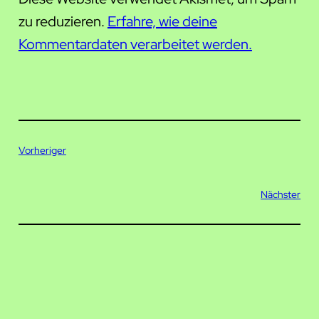
zu reduzieren.
Erfahre, wie deine
Kommentardaten verarbeitet werden.
Vorheriger
Nächster