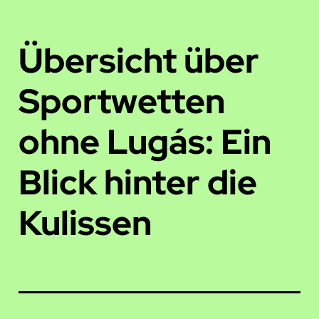
Übersicht über
Sportwetten
ohne Lugás: Ein
Blick hinter die
Kulissen