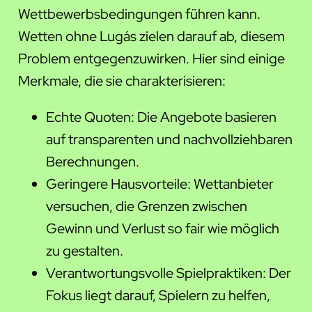
Wettbewerbsbedingungen führen kann.
Wetten ohne Lugás zielen darauf ab, diesem
Problem entgegenzuwirken. Hier sind einige
Merkmale, die sie charakterisieren:
Echte Quoten: Die Angebote basieren
auf transparenten und nachvollziehbaren
Berechnungen.
Geringere Hausvorteile: Wettanbieter
versuchen, die Grenzen zwischen
Gewinn und Verlust so fair wie möglich
zu gestalten.
Verantwortungsvolle Spielpraktiken: Der
Fokus liegt darauf, Spielern zu helfen,