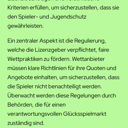
Kriterien erfüllen, um sicherzustellen, dass sie
den Spieler- und Jugendschutz
gewährleisten.
Ein zentraler Aspekt ist die Regulierung,
welche die Lizenzgeber verpflichtet, faire
Wettpraktiken zu fördern. Wettanbieter
müssen klare Richtlinien für ihre Quoten und
Angebote einhalten, um sicherzustellen, dass
die Spieler nicht benachteiligt werden.
Überwacht werden diese Regelungen durch
Behörden, die für einen
verantwortungsvollen Glücksspielmarkt
zuständig sind.