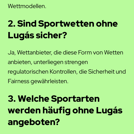
Wettmodellen.
2. Sind Sportwetten ohne
Lugás sicher?
Ja, Wettanbieter, die diese Form von Wetten
anbieten, unterliegen strengen
regulatorischen Kontrollen, die Sicherheit und
Fairness gewährleisten.
3. Welche Sportarten
werden häufig ohne Lugás
angeboten?