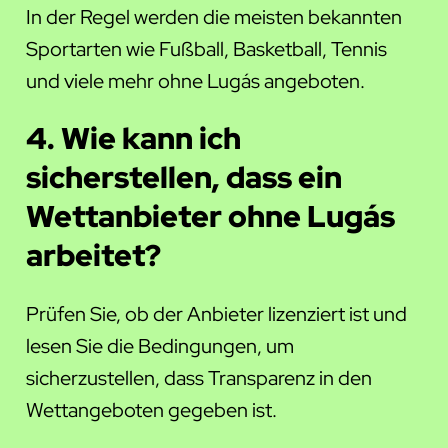
In der Regel werden die meisten bekannten
Sportarten wie Fußball, Basketball, Tennis
und viele mehr ohne Lugás angeboten.
4. Wie kann ich
sicherstellen, dass ein
Wettanbieter ohne Lugás
arbeitet?
Prüfen Sie, ob der Anbieter lizenziert ist und
lesen Sie die Bedingungen, um
sicherzustellen, dass Transparenz in den
Wettangeboten gegeben ist.