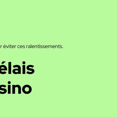
r éviter ces ralentissements.
élais
sino