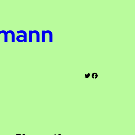
emann
Twitter
Facebook
.