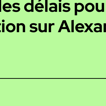
es délais pour
tion sur Alex