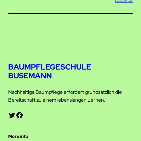
Nächster
BAUMPFLEGESCHULE
BUSEMANN
Nachhaltige Baumpflege erfordert grundsätzlich die
Bereitschaft zu einem lebenslangen Lernen.
Twitter
Facebook
More info