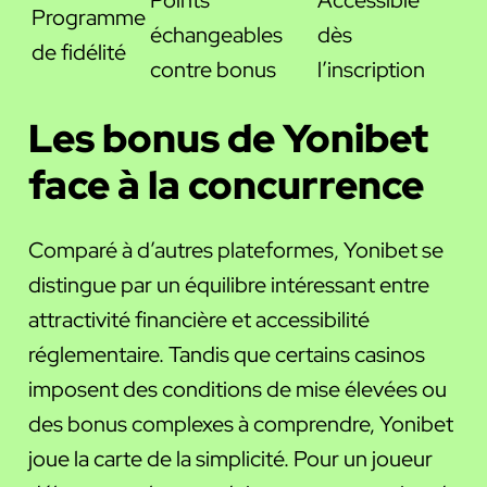
Points
Accessible
Programme
échangeables
dès
de fidélité
contre bonus
l’inscription
Les bonus de Yonibet
face à la concurrence
Comparé à d’autres plateformes, Yonibet se
distingue par un équilibre intéressant entre
attractivité financière et accessibilité
réglementaire. Tandis que certains casinos
imposent des conditions de mise élevées ou
des bonus complexes à comprendre, Yonibet
joue la carte de la simplicité. Pour un joueur