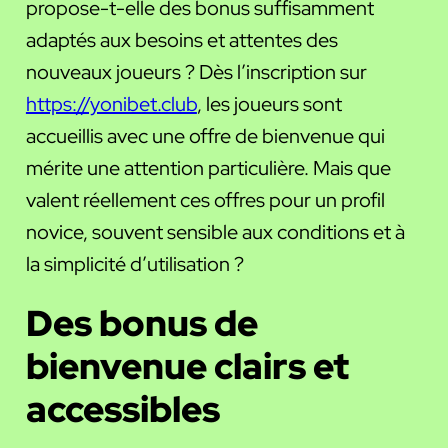
propose-t-elle des bonus suffisamment
adaptés aux besoins et attentes des
nouveaux joueurs ? Dès l’inscription sur
https://yonibet.club
, les joueurs sont
accueillis avec une offre de bienvenue qui
mérite une attention particulière. Mais que
valent réellement ces offres pour un profil
novice, souvent sensible aux conditions et à
la simplicité d’utilisation ?
Des bonus de
bienvenue clairs et
accessibles