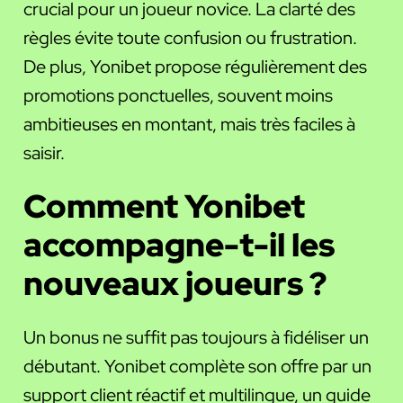
crucial pour un joueur novice. La clarté des
règles évite toute confusion ou frustration.
De plus, Yonibet propose régulièrement des
promotions ponctuelles, souvent moins
ambitieuses en montant, mais très faciles à
saisir.
Comment Yonibet
accompagne-t-il les
nouveaux joueurs ?
Un bonus ne suffit pas toujours à fidéliser un
débutant. Yonibet complète son offre par un
support client réactif et multilingue, un guide