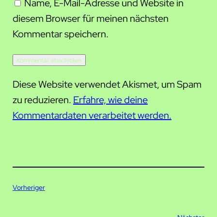
Name, E-Mail-Adresse und Website in
diesem Browser für meinen nächsten
Kommentar speichern.
Diese Website verwendet Akismet, um Spam
zu reduzieren.
Erfahre, wie deine
Kommentardaten verarbeitet werden.
Vorheriger